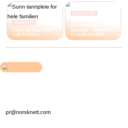
AKTIVITETER
Derfor bør du reise
KUNNSKAP
på camping i
Sunn tannpleie for
sommer – aktiviteter
hele familien
for hele familien
pr@norsknett.com