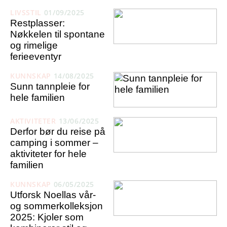
LIVSSTIL
01/09/2025
Restplasser:
Nøkkelen til spontane
og rimelige
ferieeventyr
KUNNSKAP
14/08/2025
Sunn tannpleie for
hele familien
AKTIVITETER
13/06/2025
Derfor bør du reise på
camping i sommer –
aktiviteter for hele
familien
KUNNSKAP
06/05/2025
Utforsk Noellas vår-
og sommerkolleksjon
2025: Kjoler som