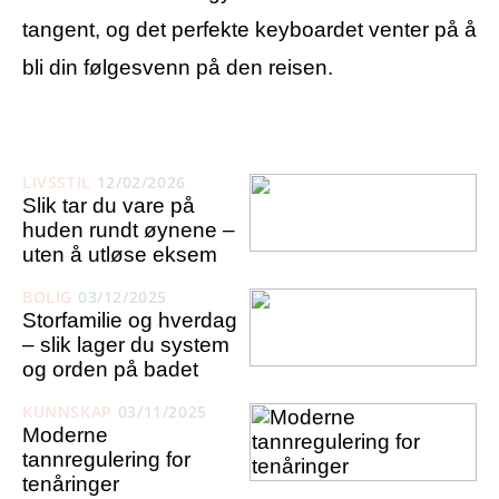
tangent, og det perfekte keyboardet venter på å
bli din følgesvenn på den reisen.
LIVSSTIL
12/02/2026
Slik tar du vare på
huden rundt øynene –
uten å utløse eksem
BOLIG
03/12/2025
Storfamilie og hverdag
– slik lager du system
og orden på badet
KUNNSKAP
03/11/2025
Moderne
tannregulering for
tenåringer