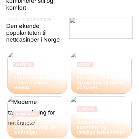
kombinerer stil og
komfort
LIVSSTIL
07/02/2025
Den økende
populariteten til
nettcasinoer i Norge
LIVSSTIL
BOLIG
Slik tar du vare på
Storfamilie og
huden rundt øynene
hverdag – slik lager
– uten å utløse
du system og orden
eksem
på badet
LIVSSTIL
KUNNSKAP
Restplasser:
Moderne
Nøkkelen til
tannregulering for
spontane og
tenåringer
rimelige ferieeventyr