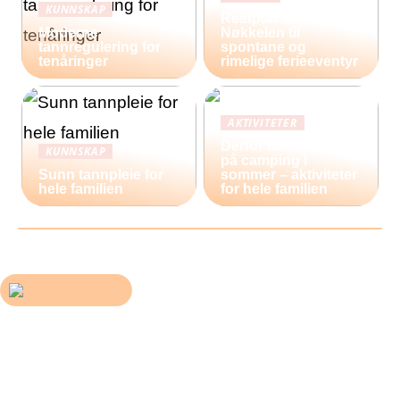
KUNNSKAP
Restplasser:
Moderne
Nøkkelen til
tannregulering for
spontane og
tenåringer
rimelige ferieeventyr
AKTIVITETER
Derfor bør du reise
KUNNSKAP
på camping i
Sunn tannpleie for
sommer – aktiviteter
hele familien
for hele familien