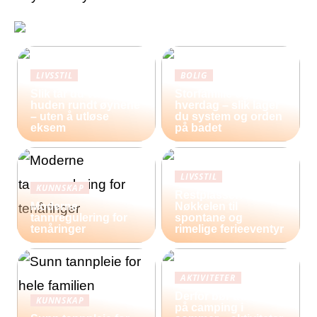
LIVSSTIL
BOLIG
Slik tar du vare på
Storfamilie og
huden rundt øynene
hverdag – slik lager
– uten å utløse
du system og orden
eksem
på badet
LIVSSTIL
KUNNSKAP
Restplasser:
Moderne
Nøkkelen til
tannregulering for
spontane og
tenåringer
rimelige ferieeventyr
AKTIVITETER
Derfor bør du reise
KUNNSKAP
på camping i