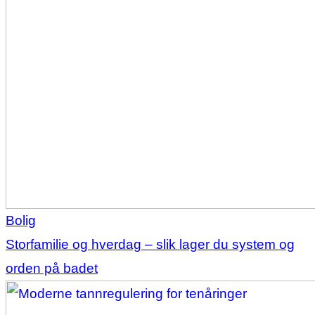
Bolig
Storfamilie og hverdag – slik lager du system og
orden på badet