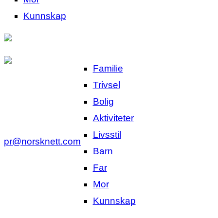
Kunnskap
Familie
Trivsel
Bolig
Aktiviteter
Livsstil
pr@norsknett.com
Barn
Far
Mor
Kunnskap