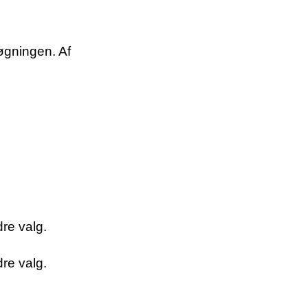
øgningen. Af
re valg.
re valg.