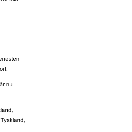
jenesten
rt.
år nu
tland,
, Tyskland,