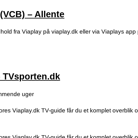
(VCB) – Allente
hold fra Viaplay på viaplay.dk eller via Viaplays app
– TVsporten.dk
kommende uger
res Viaplay.dk TV-guide får du et komplet overblik o
res Viaplay.dk TV-guide får du et komplet overblik o