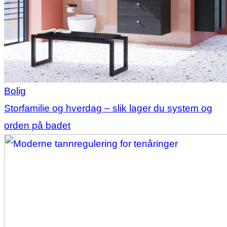
Bolig
Storfamilie og hverdag – slik lager du system og
orden på badet