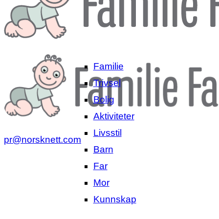
Familie
Trivsel
Bolig
Aktiviteter
Livsstil
pr@norsknett.com
Barn
Far
Mor
Kunnskap