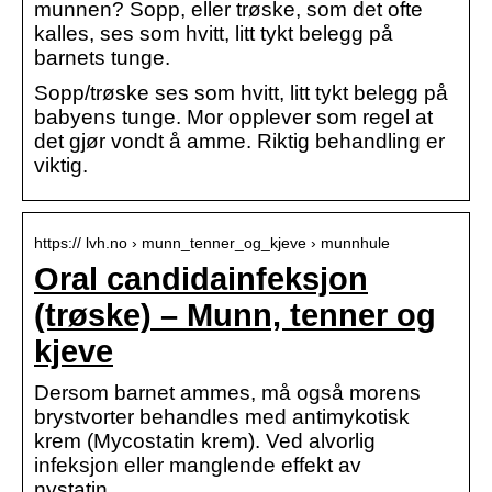
munnen? Sopp, eller trøske, som det ofte
kalles, ses som hvitt, litt tykt belegg på
barnets tunge.
Sopp/trøske ses som hvitt, litt tykt belegg på
babyens tunge. Mor opplever som regel at
det gjør vondt å amme. Riktig behandling er
viktig.
https:// lvh.no › munn_tenner_og_kjeve › munnhule
Oral candidainfeksjon
(trøske) – Munn, tenner og
kjeve
Dersom barnet ammes, må også morens
brystvorter behandles med antimykotisk
krem (Mycostatin krem). Ved alvorlig
infeksjon eller manglende effekt av
nystatin …