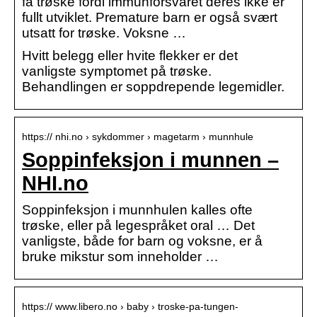
få trøske fordi immunforsvaret deres ikke er
fullt utviklet. Premature barn er også svært
utsatt for trøske. Voksne …
Hvitt belegg eller hvite flekker er det
vanligste symptomet på trøske.
Behandlingen er soppdrepende legemidler.
https:// nhi.no › sykdommer › magetarm › munnhule
Soppinfeksjon i munnen –
NHI.no
Soppinfeksjon i munnhulen kalles ofte
trøske, eller på legespråket oral … Det
vanligste, både for barn og voksne, er å
bruke mikstur som inneholder …
https:// www.libero.no › baby › troske-pa-tungen-