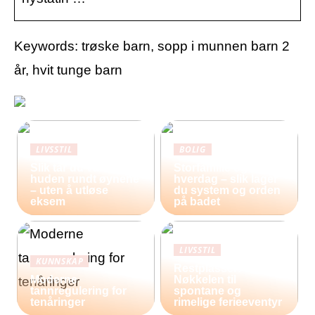
Keywords: trøske barn, sopp i munnen barn 2
år, hvit tunge barn
LIVSSTIL
BOLIG
Slik tar du vare på
Storfamilie og
huden rundt øynene
hverdag – slik lager
– uten å utløse
du system og orden
eksem
på badet
LIVSSTIL
KUNNSKAP
Restplasser:
Moderne
Nøkkelen til
tannregulering for
spontane og
tenåringer
rimelige ferieeventyr