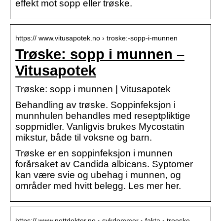
effekt mot sopp eller trøske.
https:// www.vitusapotek.no › troske:-sopp-i-munnen
Trøske: sopp i munnen –
Vitusapotek
Trøske: sopp i munnen | Vitusapotek
Behandling av trøske. Soppinfeksjon i
munnhulen behandles med reseptpliktige
soppmidler. Vanligvis brukes Mycostatin
mikstur, både til voksne og barn.
Trøske er en soppinfeksjon i munnen
forårsaket av Candida albicans. Syptomer
kan være svie og ubehag i munnen, og
områder med hvitt belegg. Les mer her.
https:// www.nettdoktor.no › sykdommer › fakta › troeske