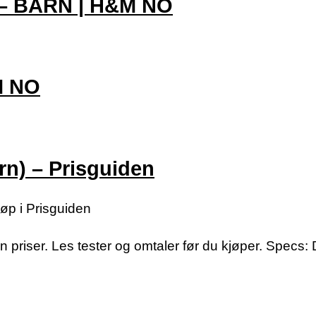
r – BARN | H&M NO
M NO
rn) – Prisguiden
jøp i Prisguiden
priser. Les tester og omtaler før du kjøper. Specs: 