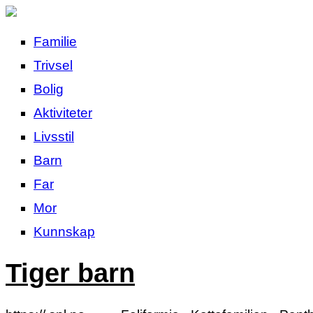
Familie
Trivsel
Bolig
Aktiviteter
Livsstil
Barn
Far
Mor
Kunnskap
Tiger barn