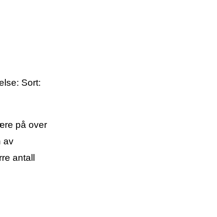
lse: Sort:
være på over
n av
re antall