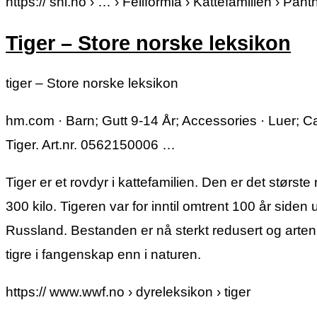
https:// snl.no › … › Feliformia › Kattefamilien › Pant
Tiger – Store norske leksikon
tiger – Store norske leksikon
hm.com · Barn; Gutt 9-14 År; Accessories · Luer; 
Tiger. Art.nr. 0562150006 …
Tiger er et rovdyr i kattefamilien. Den er det stø
300 kilo. Tigeren var for inntil omtrent 100 år siden 
Russland. Bestanden er nå sterkt redusert og arten e
tigre i fangenskap enn i naturen.
https:// www.wwf.no › dyreleksikon › tiger