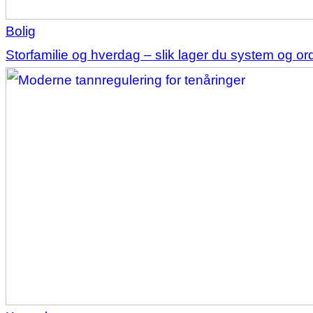
Bolig
Storfamilie og hverdag – slik lager du system og o