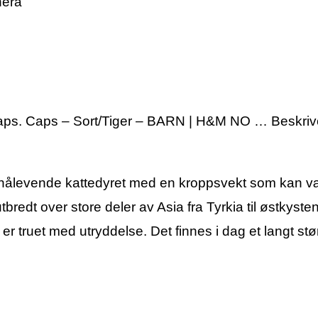
hera
Caps. Caps – Sort/Tiger – BARN | H&M NO … Beskrive
rste nålevende kattedyret med en kroppsvekt som kan 
utbredt over store deler av Asia fra Tyrkia til østkyste
r truet med utryddelse. Det finnes i dag et langt stør