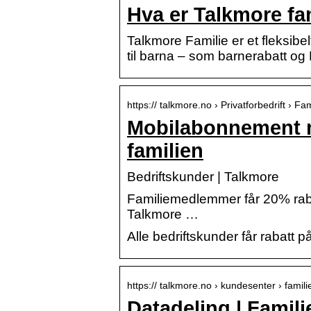
Hva er Talkmore fa
Talkmore Familie er et fleksib
til barna – som barnerabatt o
https:// talkmore.no › Privatforbedrift › Fam
Mobilabonnement me
familien
Bedriftskunder | Talkmore
Familiemedlemmer får 20% rab
Talkmore …
Alle bedriftskunder får rabatt
https:// talkmore.no › kundesenter › famili
Datadeling | Famil