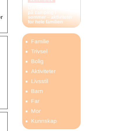
AKTIVITETER
Derfor bør du reise
på camping i
er
sommer – aktiviteter
for hele familien
Familie
Trivsel
Bolig
Aktiviteter
Livsstil
Barn
Far
Mor
Kunnskap