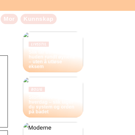
Mor
Kunnskap
LIVSSTIL
Slik tar du vare på
huden rundt øynene
– uten å utløse
eksem
BOLIG
Storfamilie og
hverdag – slik lager
du system og orden
på badet