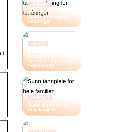
KUNNSKAP
Moderne
tannregulering for
tenåringer
LIVSSTIL
Restplasser:
 i
Nøkkelen til
spontane og rimelige
ferieeventyr
KUNNSKAP
r
Sunn tannpleie for
hele familien