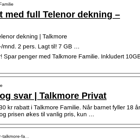
Familie
 med full Telenor dekning –
lenor dekning | Talkmore
/mnd. 2 pers. Lagt til! 7 GB …
r! Spar penger med Talkmore Familie. Inkludert 10GB
ie
og svar | Talkmore Privat
-30 kr rabatt i Talkmore Familie. Når barnet fyller 18 å
 og prisen økes til vanlig pris, kun …
er-talkmore-fa…