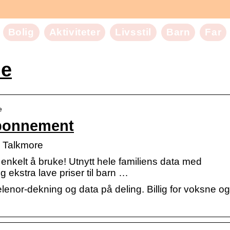
Bolig
Aktiviteter
Livsstil
Barn
Far
ie
e
abonnement
 Talkmore
 enkelt å bruke! Utnytt hele familiens data med
g ekstra lave priser til barn …
enor-dekning og data på deling. Billig for voksne og