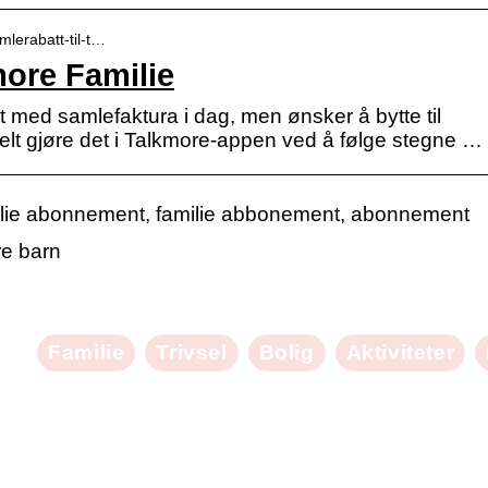
mlerabatt-til-t…
more Familie
med samlefaktura i dag, men ønsker å bytte til
elt gjøre det i Talkmore-appen ved å følge stegne …
milie abonnement, familie abbonement, abonnement
re barn
Familie
Trivsel
Bolig
Aktiviteter