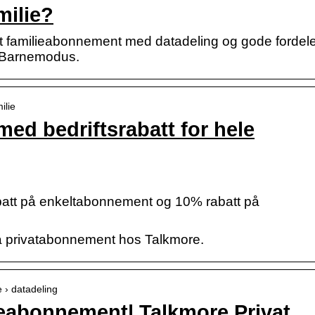
milie?
elt familieabonnement med datadeling og gode fordel
g Barnemodus.
ilie
d bedriftsrabatt for hele
att på enkeltabonnement og 10% rabatt på
 på privatabonnement hos Talkmore.
e › datadeling
ieabonnement| Talkmore Privat