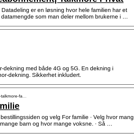
Datadeling er en løsning hvor hele familien har et
s datamengde som man deler mellom brukerne i …
nor-dekning med både 4G og 5G. En dekning i
or-dekning. Sikkerhet inkludert.
ll-talkmore-fa…
milie
l bestillingssiden og velg For familie · Velg hvor man
vor mange barn og hvor mange voksne. · Så …