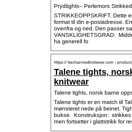
Prydtights– Perlemors Strikke
STRIKKEOPPSKRIFT. Dette er et
format til din e-postadresse. E
ovenfra og ned. Den passer s
VANSKLIGHETSGRAD: Middels. 
ha generell fo
https:// becharmedknitwear.com › product
Talene tights, nor
knitwear
Talene tights, norsk barne opp
Talene tights er en match til Ta
mønsteret nede på beinet. Tigh
bukse. Konstruksjon: strikkes
men fortsetter i glattstrikk for r