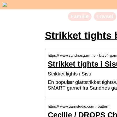
Familie
Trivsel
Strikket tights
https:// www.sandnesgarn.no › kits54-ga
Strikket tights i S
Strikket tights i Sisu
En populær glattstrikket tights
SMART garnet fra Sandnes garn
https:// www.garnstudio.com › pattern
Cecilie / DROPS Ch