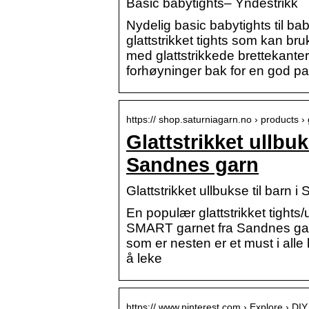
Basic babytights– Yndestrikk
Nydelig basic babytights til ba
glattstrikket tights som kan br
med glattstrikkede brettekanter
forhøyninger bak for en god pa
https:// shop.saturniagarn.no › products ›
Glattstrikket ullbuk
Sandnes garn
Glattstrikket ullbukse til ba
En populær glattstrikket tights
SMART garnet fra Sandnes garn o
som er nesten er et must i alle
å leke
https:// www.pinterest.com › Explore › DIY