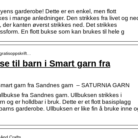
byens garderobe! Dette er en enkel, men flott
ukes i mange anledninger. Den strikkes fra livet og ne
, der kanten øverst strikkes ned. Det strikkes
ssform. En flott bukse som kan brukes til hele g
 gratisoppskrift…
se til barn i Smart garn fra
rn i Smart garn fra Sandnes garn – SATURNIA GARN
/ullbukse fra Sandnes garn. Ullbuksen strikkes i
g er holldbar i bruk. Dette er et flott basisplagg
 barns garderobe. Ullbuksen er like fin å bruke inne o
 And Crafts