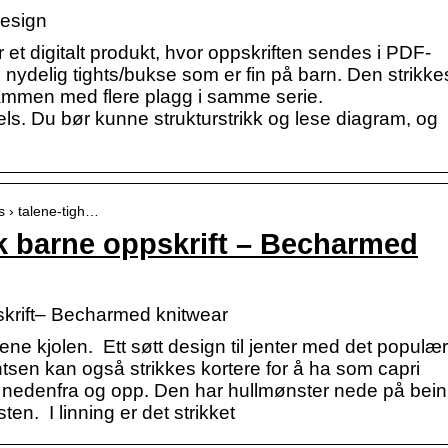
design
 digitalt produkt, hvor oppskriften sendes i PDF-
n nydelig tights/bukse som er fin på barn. Den strikke
ammen med flere plagg i samme serie.
Du bør kunne strukturstrikk og lese diagram, og
s › talene-tigh…
sk barne oppskrift – Becharmed
skrift– Becharmed knitwear
lene kjolen. Ett søtt design til jenter med det populæ
tsen kan også strikkes kortere for å ha som capri
 nedenfra og opp. Den har hullmønster nede på bein
esten. I linning er det strikket