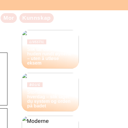
Mor
Kunnskap
LIVSSTIL
Slik tar du vare på
huden rundt øynene
– uten å utløse
eksem
BOLIG
Storfamilie og
hverdag – slik lager
du system og orden
på badet