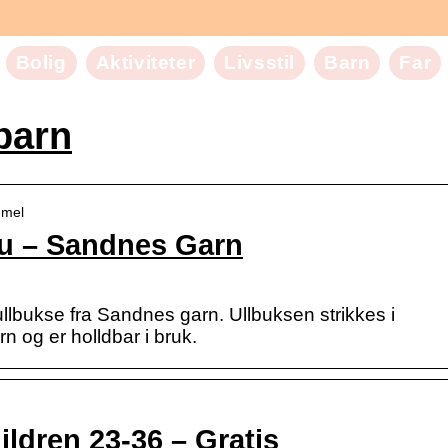
Bolig
Aktiviteter
Livsstil
Barn
Far
 barn
mmel
isu – Sandnes Garn
/ullbukse fra Sandnes garn. Ullbuksen strikkes i
 og er holldbar i bruk.
ildren 23-36 – Gratis