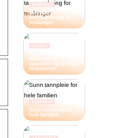
KUNNSKAP
Moderne
tannregulering for
tenåringer
LIVSSTIL
Restplasser:
Nøkkelen til
spontane og rimelige
ferieeventyr
KUNNSKAP
Sunn tannpleie for
hele familien