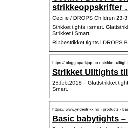
strikkeoppskrifter
Cecilie / DROPS Children 23-3
Strikket tights i smart. Glattstri
Strikket i Smart.
Ribbestrikket tights i DROPS Bab
https:// blogg.sparkjop.no › strikket-ulltight
Strikket Ulltights t
25.feb.2018 – Glattstrikket tight
Smart.
https:// www.yndestrikk.no › products › ba
Basic babytights –