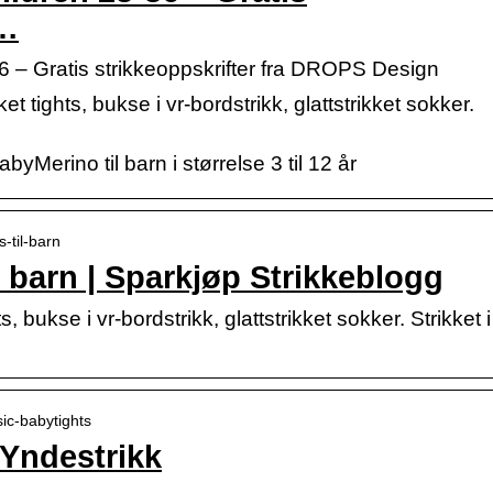
 …
6 – Gratis strikkeoppskrifter fra DROPS Design
kket tights, bukse i vr-bordstrikk, glattstrikket sokker.
yMerino til barn i størrelse 3 til 12 år
s-til-barn
il barn | Sparkjøp Strikkeblogg
s, bukse i vr-bordstrikk, glattstrikket sokker. Strikket i
sic-babytights
 Yndestrikk