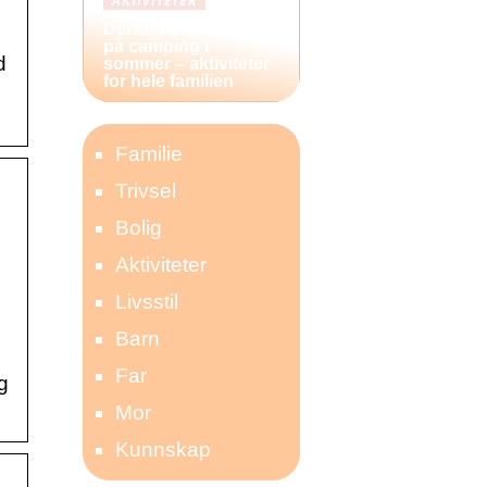
AKTIVITETER
Derfor bør du reise
på camping i
d
sommer – aktiviteter
for hele familien
Familie
Trivsel
Bolig
Aktiviteter
Livsstil
Barn
Far
g
Mor
Kunnskap