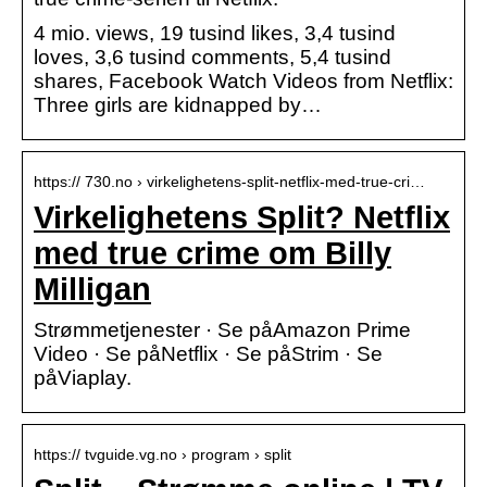
4 mio. views, 19 tusind likes, 3,4 tusind
loves, 3,6 tusind comments, 5,4 tusind
shares, Facebook Watch Videos from Netflix:
Three girls are kidnapped by…
https:// 730.no › virkelighetens-split-netflix-med-true-cri…
Virkelighetens Split? Netflix
med true crime om Billy
Milligan
Strømmetjenester · Se påAmazon Prime
Video · Se påNetflix · Se påStrim · Se
påViaplay.
https:// tvguide.vg.no › program › split