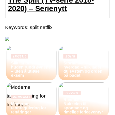
2020) – Serienytt
Keywords: split netflix
LIVSSTIL
BOLIG
Slik tar du vare på
Storfamilie og
huden rundt øynene
hverdag – slik lager
– uten å utløse
du system og orden
eksem
på badet
LIVSSTIL
KUNNSKAP
Restplasser:
Moderne
Nøkkelen til
tannregulering for
spontane og
tenåringer
rimelige ferieeventyr