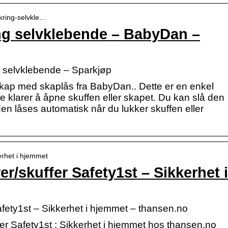
ikring-selvkle…
ng selvklebende – BabyDan –
 selvklebende – Sparkjøp
skap med skaplås fra BabyDan.. Dette er en enkel
e klarer å åpne skuffen eller skapet. Du kan slå den
den låses automatisk når du lukker skuffen eller
erhet i hjemmet
er/skuffer Safety1st – Sikkerhet i
Safety1st – Sikkerhet i hjemmet – thansen.no
fer Safety1st : Sikkerhet i hjemmet hos thansen.no