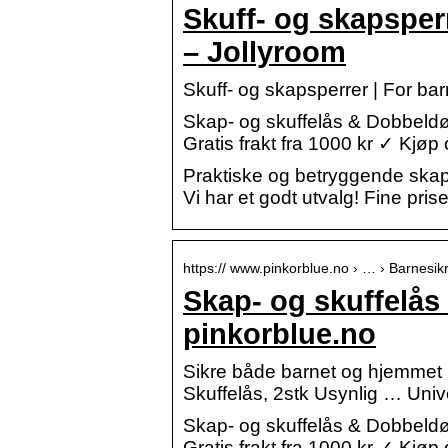
Skuff- og skapsper
– Jollyroom
Skuff- og skapsperrer | For ba
Skap- og skuffelås & Dobbeldø
Gratis frakt fra 1000 kr ✓ Kj
Praktiske og betryggende skaps
Vi har et godt utvalg! Fine pris
https:// www.pinkorblue.no › … › Barnesik
Skap- og skuffelås
pinkorblue.no
Sikre både barnet og hjemmet me
Skuffelås, 2stk Usynlig … Univ
Skap- og skuffelås & Dobbeldø
Gratis frakt fra 1000 kr ✓ Kjøp 