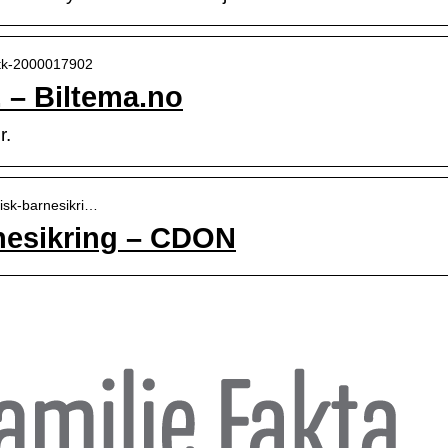
-stk-2000017902
. – Biltema.no
r.
tisk-barnesikri…
nesikring – CDON