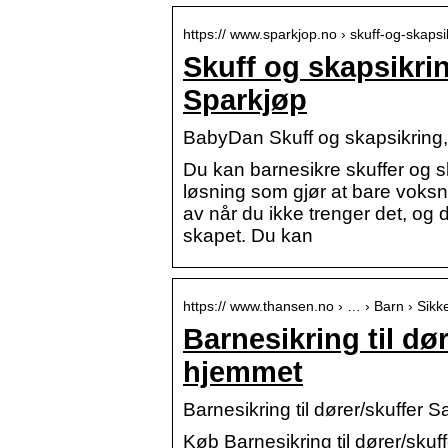
https:// www.sparkjop.no › skuff-og-skaps
Skuff og skapsikri
Sparkjøp
BabyDan Skuff og skapsikring,
Du kan barnesikre skuffer og 
løsning som gjør at bare voksn
av når du ikke trenger det, og 
skapet. Du kan
https:// www.thansen.no › … › Barn › Sikk
Barnesikring til dør
hjemmet
Barnesikring til dører/skuffer 
Køb Barnesikring til dører/skuf