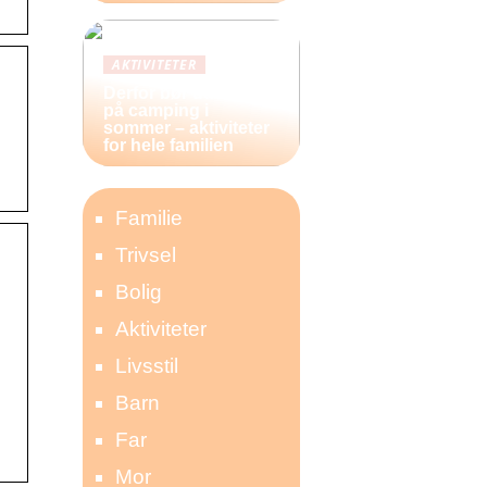
AKTIVITETER
Derfor bør du reise
på camping i
sommer – aktiviteter
for hele familien
Familie
Trivsel
Bolig
Aktiviteter
Livsstil
Barn
Far
Mor