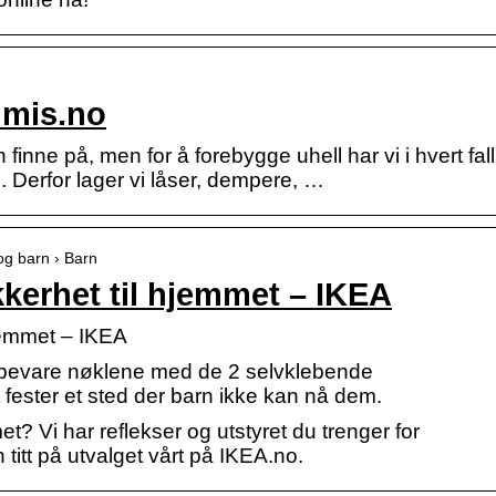
mmis.no
 finne på, men for å forebygge uhell har vi i hvert fall
e. Derfor lager vi låser, dempere, …
og barn › Barn
kkerhet til hjemmet – IKEA
hjemmet – IKEA
pbevare nøklene med de 2 selvklebende
fester et sted der barn ikke kan nå dem.
t? Vi har reflekser og utstyret du trenger for
titt på utvalget vårt på IKEA.no.