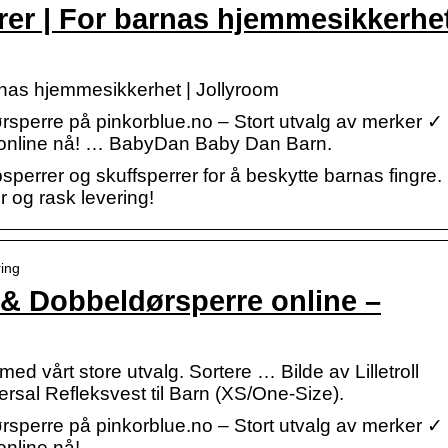
rer | For barnas hjemmesikkerhe
rnas hjemmesikkerhet | Jollyroom
rsperre på pinkorblue.no – Stort utvalg av merker ✓
øp online nå! … BabyDan Baby Dan Barn.
perrer og skuffsperrer for å beskytte barnas fingre.
er og rask levering!
ring
 & Dobbeldørsperre online –
d vårt store utvalg. Sortere … Bilde av Lilletroll
ersal Refleksvest til Barn (XS/One-Size).
rsperre på pinkorblue.no – Stort utvalg av merker ✓
online nå!