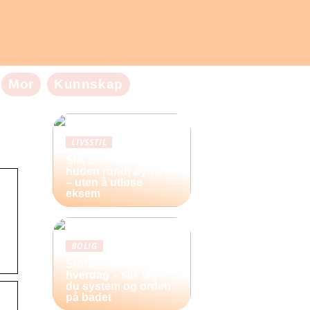
Mor
Kunnskap
LIVSSTIL
Slik tar du vare på
huden rundt øynene
– uten å utløse
eksem
BOLIG
Storfamilie og
hverdag – slik lager
du system og orden
på badet