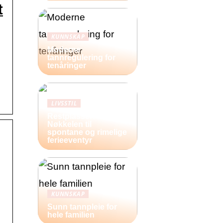
t
KUNNSKAP
Moderne
tannregulering for
tenåringer
LIVSSTIL
Restplasser:
Nøkkelen til
spontane og rimelige
ferieeventyr
KUNNSKAP
Sunn tannpleie for
hele familien