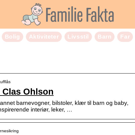
Bolig
Aktiviteter
Livsstil
Barn
Far
ufflås
– Clas Ohlson
 annet barnevogner, bilstoler, klær til barn og baby,
spirerende interiør, leker, …
arnesikring