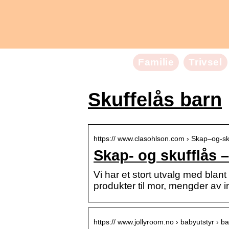
Familie
Trivsel
Skuffelås barn
https:// www.clasohlson.com › Skap–og-sk
Skap- og skufflås 
Vi har et stort utvalg med blant
produkter til mor, mengder av in
https:// www.jollyroom.no › babyutstyr › b