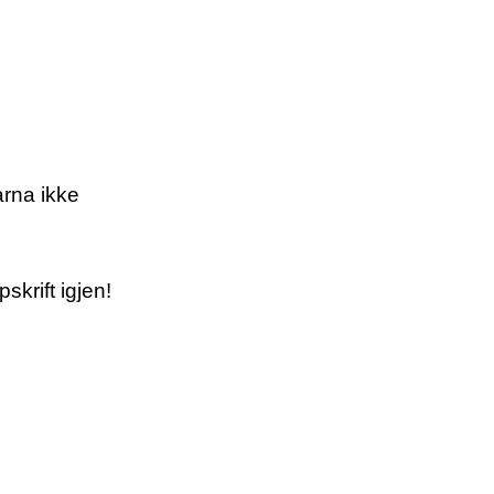
arna ikke
krift igjen!