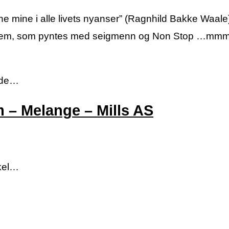
gene mine i alle livets nyanser” (Ragnhild Bakke Waal
dekrem, som pyntes med seigmenn og Non Stop …
lade…
m – Melange – Mills AS
nkel…