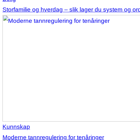
Storfamilie og hverdag – slik lager du system og o
Kunnskap
Moderne tannregulering for tenåringer