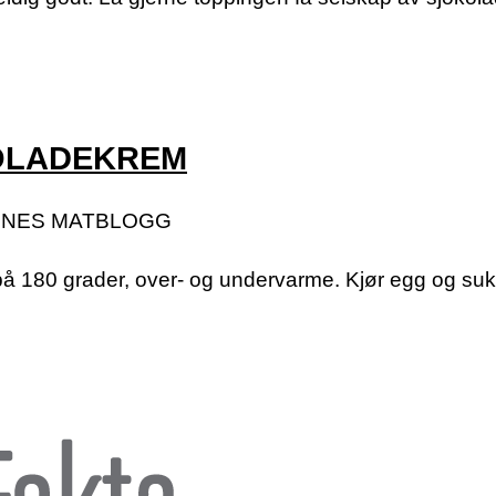
OLADEKREM
INES MATBLOGG
på 180 grader, over- og undervarme. Kjør egg og sukker