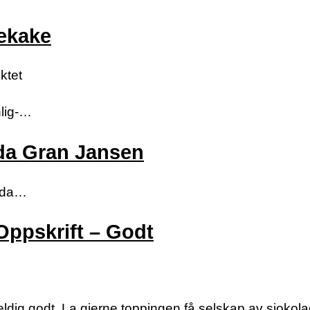
dekake
ktet
nlig-…
Ida Gran Jansen
rsda…
Oppskrift – Godt
ldig godt. La gjerne toppingen få selskap av sjokol