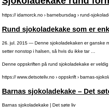
Sjokoladekake rund for
https:// idamorck.no › barnebursdag › rund-sjokol
Rund sjokoladekake som er enke
26. jul. 2015 — Denne sjokoladekaken er ganske mil
setter nonstop i halsen, så hvis du ikke tar …
Denne oppskriften på rund sjokoladekake er veldig 
https:// www.detsoteliv.no › oppskrift › barnas-sjok
Barnas sjokoladekake – Det søte
Barnas sjokoladekake | Det søte liv