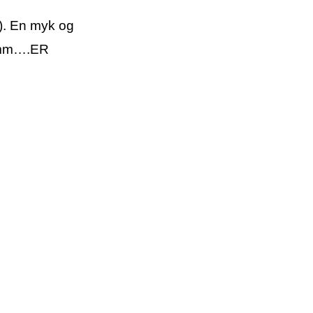
e). En myk og
mmmm….ER