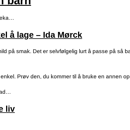
m barn
adeka…
l å lage – Ida Mørck
d på smak. Det er selvfølgelig lurt å passe på så b
enkel. Prøv den, du kommer til å bruke en annen opps
olad…
 liv