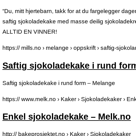
“Du, mitt hjertebarn, takk for at du fargelegger da
saftig sjokoladekake med masse deilig sjokola
ALLTID EN VINNER!
https:// mills.no › melange › oppskrift › saftig-sjoko
Saftig sjokoladekake i rund for
Saftig sjokoladekake i rund form – Melange
https:// www.melk.no › Kaker › Sjokoladekaker › E
Enkel sjokoladekake – Melk.no
http:// bakeprosjektet.no › Kaker › Sjokoladekaker