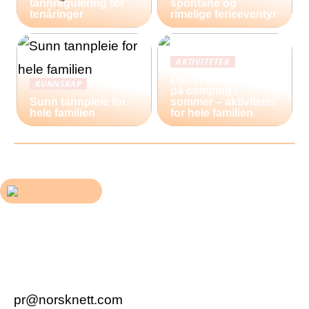
tannregulering for
spontane og
tenåringer
rimelige ferieeventyr
AKTIVITETER
Derfor bør du reise
KUNNSKAP
på camping i
Sunn tannpleie for
sommer – aktiviteter
hele familien
for hele familien
pr@norsknett.com