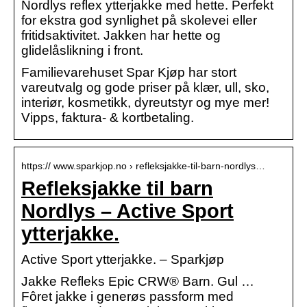
Nordlys reflex ytterjakke med hette. Perfekt
for ekstra god synlighet på skolevei eller
fritidsaktivitet. Jakken har hette og
glidelåslikning i front.
Familievarehuset Spar Kjøp har stort
vareutvalg og gode priser på klær, ull, sko,
interiør, kosmetikk, dyreutstyr og mye mer!
Vipps, faktura- & kortbetaling.
https:// www.sparkjop.no › refleksjakke-til-barn-nordlys…
Refleksjakke til barn
Nordlys – Active Sport
ytterjakke.
Active Sport ytterjakke. – Sparkjøp
Jakke Refleks Epic CRW® Barn. Gul …
Fôret jakke i generøs passform med