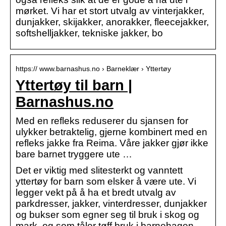
mørket. Vi har et stort utvalg av vinterjakker,
dunjakker, skijakker, anorakker, fleecejakker,
softshelljakker, tekniske jakker, bo
https:// www.barnashus.no › Barneklær › Yttertøy
Yttertøy til barn |
Barnashus.no
Med en refleks reduserer du sjansen for
ulykker betraktelig, gjerne kombinert med en
refleks jakke fra Reima. Våre jakker gjør ikke
bare barnet tryggere ute …
Det er viktig med slitesterkt og vanntett
yttertøy for barn som elsker å være ute. Vi
legger vekt på å ha et bredt utvalg av
parkdresser, jakker, vinterdresser, dunjakker
og bukser som egner seg til bruk i skog og
mark, og som tåler tøff bruk i barnehagen.