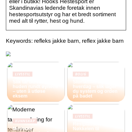
eller i butikk! Hööks Hestesport er
Skandinavias ledende foretak innen
hestesportsutstyr og har et bredt sortiment
med alt til rytter, hest og hund.
Keywords: refleks jakke barn, reflex jakke barn
LIVSSTIL
BOLIG
Slik tar du vare på
Storfamilie og
huden rundt øynene
hverdag – slik lager
– uten å utløse
du system og orden
eksem
på badet
LIVSSTIL
KUNNSKAP
Restplasser:
Moderne
Nøkkelen til