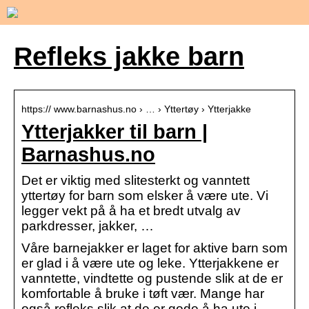
Refleks jakke barn
https:// www.barnashus.no › … › Yttertøy › Ytterjakke
Ytterjakker til barn |
Barnashus.no
Det er viktig med slitesterkt og vanntett
yttertøy for barn som elsker å være ute. Vi
legger vekt på å ha et bredt utvalg av
parkdresser, jakker, …
Våre barnejakker er laget for aktive barn som
er glad i å være ute og leke. Ytterjakkene er
vanntette, vindtette og pustende slik at de er
komfortable å bruke i tøft vær. Mange har
også refleks slik at de er gode å ha ute i