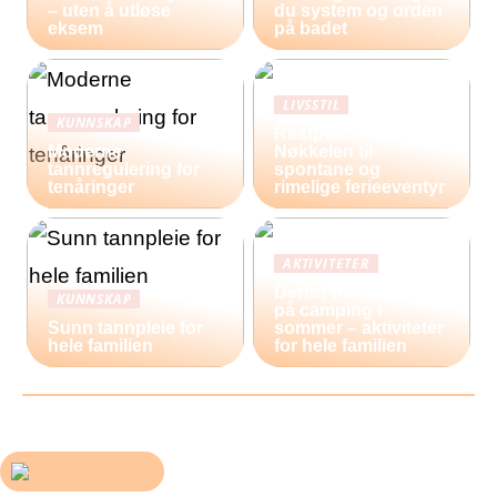
– uten å utløse
du system og orden
eksem
på badet
LIVSSTIL
KUNNSKAP
Restplasser:
Moderne
Nøkkelen til
tannregulering for
spontane og
tenåringer
rimelige ferieeventyr
AKTIVITETER
Derfor bør du reise
KUNNSKAP
på camping i
Sunn tannpleie for
sommer – aktiviteter
hele familien
for hele familien