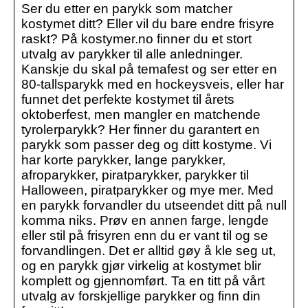
Ser du etter en parykk som matcher
kostymet ditt? Eller vil du bare endre frisyre
raskt? På kostymer.no finner du et stort
utvalg av parykker til alle anledninger.
Kanskje du skal på temafest og ser etter en
80-tallsparykk med en hockeysveis, eller har
funnet det perfekte kostymet til årets
oktoberfest, men mangler en matchende
tyrolerparykk? Her finner du garantert en
parykk som passer deg og ditt kostyme. Vi
har korte parykker, lange parykker,
afroparykker, piratparykker, parykker til
Halloween, piratparykker og mye mer. Med
en parykk forvandler du utseendet ditt på null
komma niks. Prøv en annen farge, lengde
eller stil på frisyren enn du er vant til og se
forvandlingen. Det er alltid gøy å kle seg ut,
og en parykk gjør virkelig at kostymet blir
komplett og gjennomført. Ta en titt på vårt
utvalg av forskjellige parykker og finn din