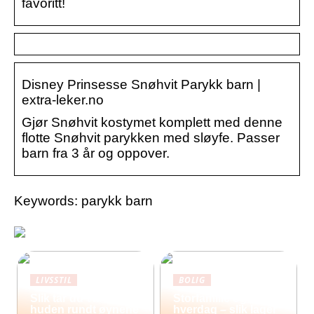
favoritt!
Disney Prinsesse Snøhvit Parykk barn |
extra-leker.no
Gjør Snøhvit kostymet komplett med denne
flotte Snøhvit parykken med sløyfe. Passer
barn fra 3 år og oppover.
Keywords: parykk barn
LIVSSTIL
BOLIG
Slik tar du vare på
Storfamilie og
huden rundt øynene
hverdag – slik lager