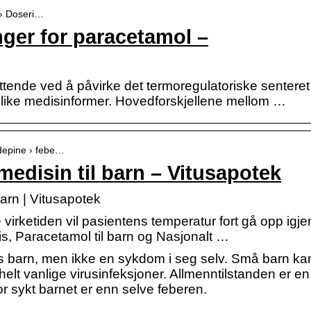
 › Doseri…
ger for paracetamol –
tende ved å påvirke det termoregulatoriske senteret 
ulike medisinformer. Hovedforskjellene mellom …
odepine › febe…
edisin til barn – Vitusapotek
arn | Vitusapotek
virketiden vil pasientens temperatur fort gå opp igje
is, Paracetamol til barn og Nasjonalt …
s barn, men ikke en sykdom i seg selv. Små barn ka
 helt vanlige virusinfeksjoner. Allmenntilstanden er en
r sykt barnet er enn selve feberen.