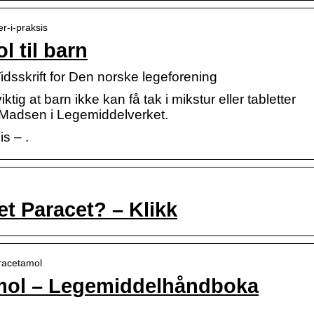
er-i-praksis
 til barn
Tidsskrift for Den norske legeforening
tig at barn ikke kan få tak i mikstur eller tabletter
 Madsen i Legemiddelverket.
s – .
et Paracet? – Klikk
racetamol
amol – Legemiddelhåndboka