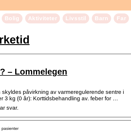
Bolig
Aktiviteter
Livsstil
Barn
Far
rketid
et? – Lommelegen
 skyldes påvirkning av varmeregulerende sentre i
r 3 kg (0 år): Korttidsbehandling av. feber for …
r svar.
› pasienter