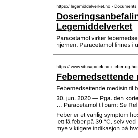
https:// legemiddelverket.no › Documents
Doseringsanbefalin
Legemiddelverket
Paracetamol virker febernedset
hjernen. Paracetamol finnes i 
https:// www.vitusapotek.no › feber-og-h
Febernedsettende m
Febernedsettende medisin til b
30. jun. 2020 — Pga. den korte 
… Paracetamol til barn: Se Rel
Feber er et vanlig symptom ho
lett få feber på 39 °C, selv ved
mye viktigere indikasjon på hvo