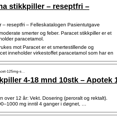
 stikkpiller – reseptfri –
r – reseptfri – Felleskatalogen Pasientutgave
moderate smerter og feber. Paracet stikkpiller er et
eholder paracetamol.
rukes mot Paracet er et smertestillende og
cet inneholder virkestoffet paracetamol som har en
aracet-125mg-s…
kpiller 4-18 mnd 10stk – Apotek 
over 12 år: Vekt. Dosering (peroralt og rektalt).
00–1000 mg inntil 4 ganger i døgnet, …