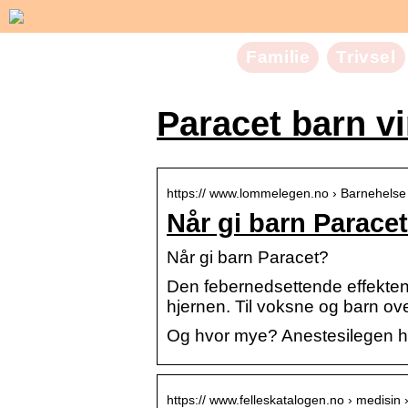
Familie
Trivsel
Paracet barn vi
https:// www.lommelegen.no › Barnehelse
Når gi barn Parac
Når gi barn Paracet?
Den febernedsettende effekten
hjernen. Til voksne og barn ove
Og hvor mye? Anestesilegen ha
https:// www.felleskatalogen.no › medisin 