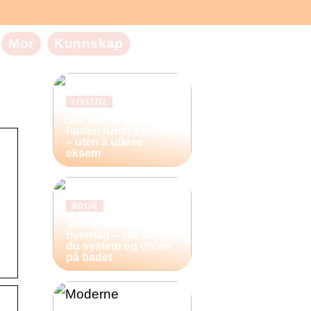
Mor
Kunnskap
LIVSSTIL
Slik tar du vare på
huden rundt øynene
– uten å utløse
eksem
BOLIG
Storfamilie og
hverdag – slik lager
du system og orden
på badet