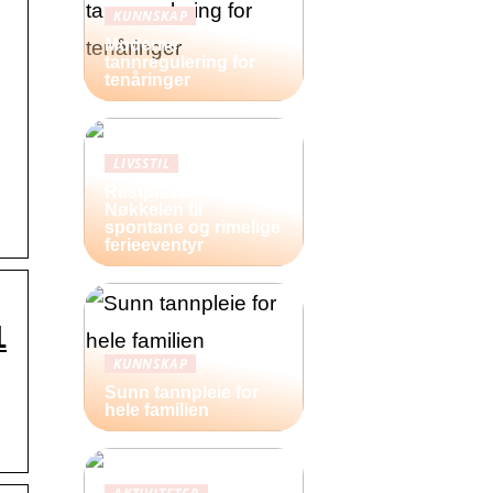
KUNNSKAP
Moderne
tannregulering for
tenåringer
LIVSSTIL
Restplasser:
Nøkkelen til
spontane og rimelige
ferieeventyr
1
KUNNSKAP
Sunn tannpleie for
hele familien