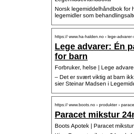
Norsk legemiddelhåndbok for h
legemidler som behandlingsalte
https:// www.ha-halden.no › lege-advarer
Lege advarer: Én p
for barn
Forbruker, helse | Lege advarer
– Det er svært viktig at barn ik
sier Steinar Madsen i Legemid
https:// www.boots.no › produkter › para
Paracet mikstur 2
Boots Apotek | Paracet mikstu