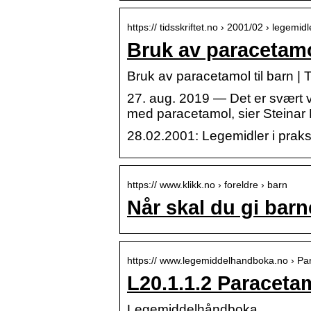
https:// tidsskriftet.no › 2001/02 › legemidl
Bruk av paracetamol
Bruk av paracetamol til barn | 
27. aug. 2019 — Det er svært vik
med paracetamol, sier Steinar
28.02.2001: Legemidler i praksi
https:// www.klikk.no › foreldre › barn
Når skal du gi barn
https:// www.legemiddelhandboka.no › Pa
L20.1.1.2 Paracet
Legemiddelhåndboka