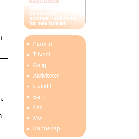
AKTIVITETER
Derfor bør du reise
på camping i
sommer – aktiviteter
for hele familien
i
Familie
Trivsel
Bolig
Aktiviteter
Livsstil
Barn
n,
Far
n
Mor
Kunnskap