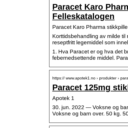
Paracet Karo Pharma
Felleskatalogen
Paracet Karo Pharma stikkpille
Korttidsbehandling av milde til 
reseptfritt legemiddel som inn
1. Hva Paracet er og hva det b
febernedsettende middel. Para
https:// www.apotek1.no › produkter › p
Paracet 125mg stik
Apotek 1
30. jun. 2022 — Voksne og barn 
Voksne og barn over. 50 kg. 5