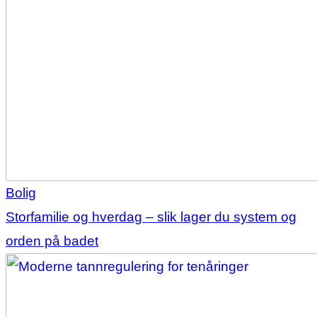
Bolig
Storfamilie og hverdag – slik lager du system og
orden på badet