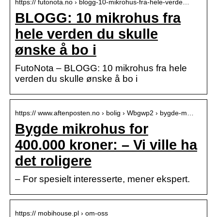
https:// futonota.no › blogg-10-mikrohus-fra-hele-verde…
BLOGG: 10 mikrohus fra
hele verden du skulle
ønske å bo i
FutoNota – BLOGG: 10 mikrohus fra hele
verden du skulle ønske å bo i
https:// www.aftenposten.no › bolig › Wbgwp2 › bygde-m…
Bygde mikrohus for
400.000 kroner: – Vi ville ha
det roligere
– For spesielt interesserte, mener ekspert.
https:// mobihouse.pl › om-oss