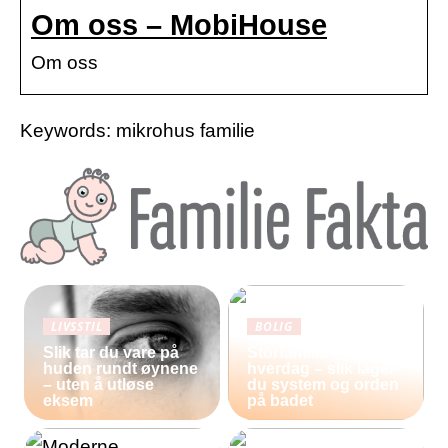
Om oss – MobiHouse
Om oss
Keywords: mikrohus familie
LIVSSTIL
BOLIG
Slik tar du vare på
Storfamilie og
huden rundt øynene
hverdag – slik lager
– uten å utløse
du system og orden
eksem
på badet