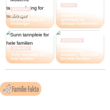
LIVSSTIL
KUNNSKAP
Restplasser:
Moderne
Nøkkelen til
tannregulering for
spontane og
tenåringer
rimelige ferieeventyr
AKTIVITETER
Derfor bør du reise
KUNNSKAP
på camping i
Sunn tannpleie for
sommer – aktiviteter
hele familien
for hele familien