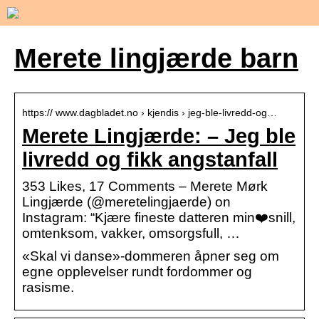
Merete lingjærde barn
https:// www.dagbladet.no › kjendis › jeg-ble-livredd-og…
Merete Lingjærde: – Jeg ble
livredd og fikk angstanfall
353 Likes, 17 Comments – Merete Mørk
Lingjærde (@meretelingjaerde) on
Instagram: “Kjære fineste datteren min❤️snill,
omtenksom, vakker, omsorgsfull, …
«Skal vi danse»-dommeren åpner seg om
egne opplevelser rundt fordommer og
rasisme.