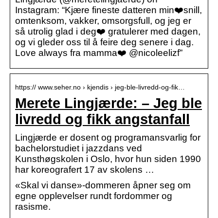
Instagram: “Kjære fineste datteren min❤️snill,
omtenksom, vakker, omsorgsfull, og jeg er
så utrolig glad i deg❤️ gratulerer med dagen,
og vi gleder oss til å feire deg senere i dag.
Love always fra mamma❤️ @nicoleelizf”
https:// www.seher.no › kjendis › jeg-ble-livredd-og-fik…
Merete Lingjærde: – Jeg ble
livredd og fikk angstanfall
Lingjærde er dosent og programansvarlig for
bachelorstudiet i jazzdans ved
Kunsthøgskolen i Oslo, hvor hun siden 1990
har koreografert 17 av skolens …
«Skal vi danse»-dommeren åpner seg om
egne opplevelser rundt fordommer og
rasisme.