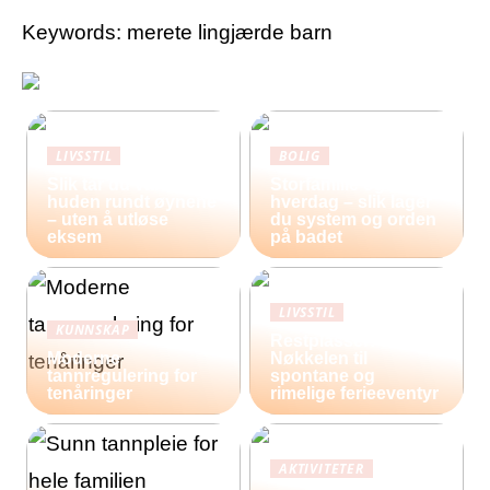
Keywords: merete lingjærde barn
LIVSSTIL
BOLIG
Slik tar du vare på
Storfamilie og
huden rundt øynene
hverdag – slik lager
– uten å utløse
du system og orden
eksem
på badet
LIVSSTIL
KUNNSKAP
Restplasser:
Moderne
Nøkkelen til
tannregulering for
spontane og
tenåringer
rimelige ferieeventyr
AKTIVITETER