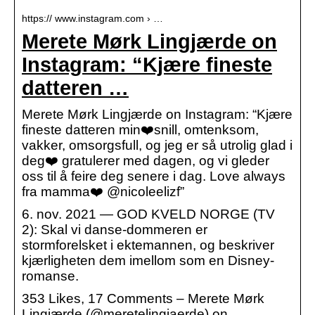
https:// www.instagram.com › …
Merete Mørk Lingjærde on
Instagram: “Kjære fineste
datteren …
Merete Mørk Lingjærde on Instagram: “Kjære
fineste datteren min❤️snill, omtenksom,
vakker, omsorgsfull, og jeg er så utrolig glad i
deg❤️ gratulerer med dagen, og vi gleder
oss til å feire deg senere i dag. Love always
fra mamma❤️ @nicoleelizf”
6. nov. 2021 — GOD KVELD NORGE (TV
2): Skal vi danse-dommeren er
stormforelsket i ektemannen, og beskriver
kjærligheten dem imellom som en Disney-
romanse.
353 Likes, 17 Comments – Merete Mørk
Lingjærde (@meretelingjaerde) on