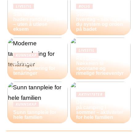
LIVSSTIL
BOLIG
Slik tar du vare på
Storfamilie og
huden rundt øynene
hverdag – slik lager
– uten å utløse
du system og orden
eksem
på badet
LIVSSTIL
KUNNSKAP
Restplasser:
Moderne
Nøkkelen til
tannregulering for
spontane og
tenåringer
rimelige ferieeventyr
AKTIVITETER
Derfor bør du reise
KUNNSKAP
på camping i
Sunn tannpleie for
sommer – aktiviteter
hele familien
for hele familien