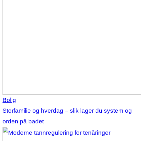
Bolig
Storfamilie og hverdag – slik lager du system og
orden på badet