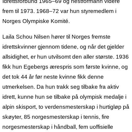
Idrettsforbund 1965–69 og nestformann videre
frem til 1973. 1968–72 var hun styremedlem i
Norges Olympiske Komité.
Laila Schou Nilsen hører til Norges fremste
idrettskvinner gjennom tidene, og når det gjelder
allsidighet, er hun utvilsomt den aller største. 1936
fikk hun Egebergs ærespris som første kvinne, og
det tok 44 år før neste kvinne fikk denne
utmerkelsen. Da hun trakk seg tilbake fra aktiv
idrett, kunne hun se tilbake på olympisk medalje i
alpin skisport, to verdensmesterskap i hurtigløp på
skøyter, 85 norgesmesterskap i tennis, fire
norgesmesterskap i håndball, fem uoffisielle