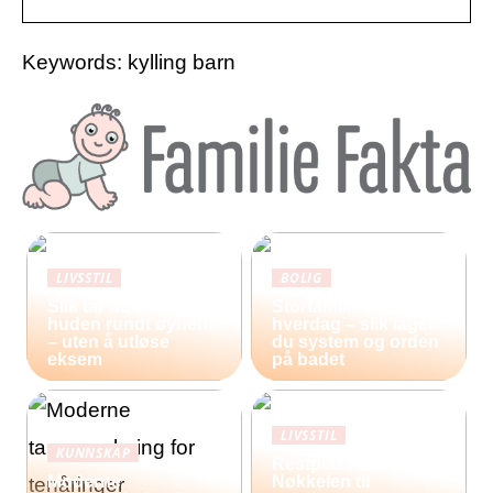
Keywords: kylling barn
LIVSSTIL
BOLIG
Slik tar du vare på
Storfamilie og
huden rundt øynene
hverdag – slik lager
– uten å utløse
du system og orden
eksem
på badet
LIVSSTIL
KUNNSKAP
Restplasser:
Moderne
Nøkkelen til