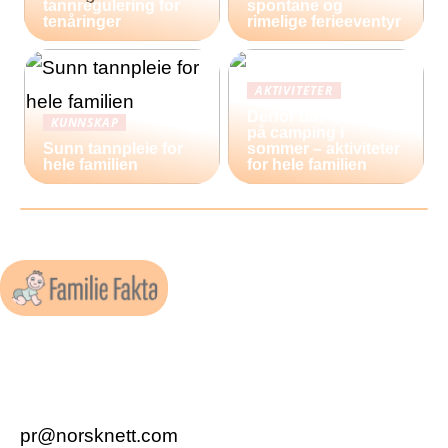
tannregulering for
spontane og
tenåringer
rimelige ferieeventyr
AKTIVITETER
Derfor bør du reise
KUNNSKAP
på camping i
Sunn tannpleie for
sommer – aktiviteter
hele familien
for hele familien
pr@norsknett.com