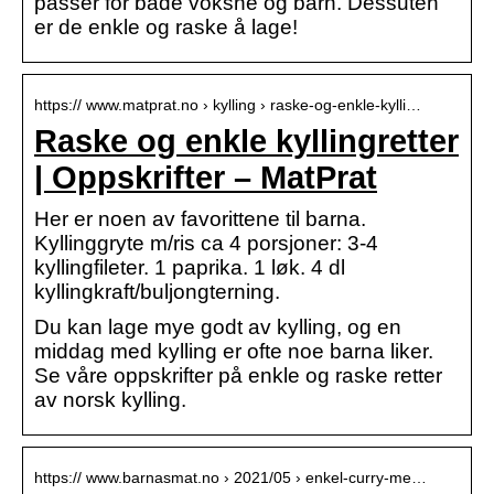
passer for både voksne og barn. Dessuten
er de enkle og raske å lage!
https:// www.matprat.no › kylling › raske-og-enkle-kylli…
Raske og enkle kyllingretter
| Oppskrifter – MatPrat
Her er noen av favorittene til barna.
Kyllinggryte m/ris ca 4 porsjoner: 3-4
kyllingfileter. 1 paprika. 1 løk. 4 dl
kyllingkraft/buljongterning.
Du kan lage mye godt av kylling, og en
middag med kylling er ofte noe barna liker.
Se våre oppskrifter på enkle og raske retter
av norsk kylling.
https:// www.barnasmat.no › 2021/05 › enkel-curry-me…