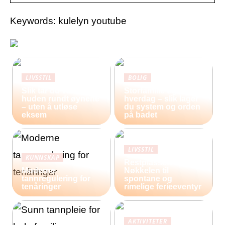
Keywords: kulelyn youtube
LIVSSTIL
BOLIG
Slik tar du vare på
Storfamilie og
huden rundt øynene
hverdag – slik lager
– uten å utløse
du system og orden
eksem
på badet
LIVSSTIL
KUNNSKAP
Restplasser:
Moderne
Nøkkelen til
tannregulering for
spontane og
tenåringer
rimelige ferieeventyr
AKTIVITETER