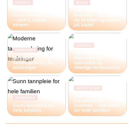
LIVSSTIL
BOLIG
Slik tar du vare på
Storfamilie og
huden rundt øynene
hverdag – slik lager
– uten å utløse
du system og orden
eksem
på badet
LIVSSTIL
KUNNSKAP
Restplasser:
Moderne
Nøkkelen til
tannregulering for
spontane og
tenåringer
rimelige ferieeventyr
AKTIVITETER
Derfor bør du reise
KUNNSKAP
på camping i
Sunn tannpleie for
sommer – aktiviteter
hele familien
for hele familien