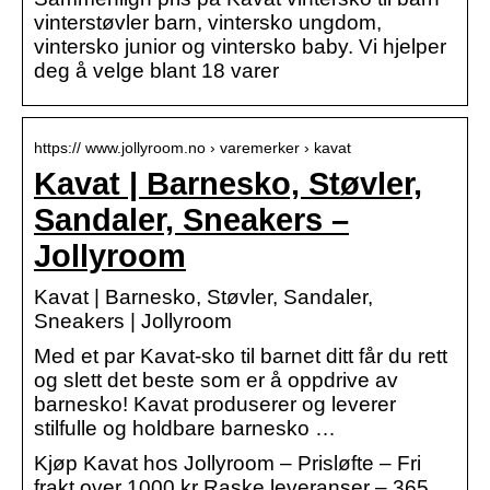
vinterstøvler barn, vintersko ungdom,
vintersko junior og vintersko baby. Vi hjelper
deg å velge blant 18 varer
https:// www.jollyroom.no › varemerker › kavat
Kavat | Barnesko, Støvler,
Sandaler, Sneakers –
Jollyroom
Kavat | Barnesko, Støvler, Sandaler,
Sneakers | Jollyroom
Med et par Kavat-sko til barnet ditt får du rett
og slett det beste som er å oppdrive av
barnesko! Kavat produserer og leverer
stilfulle og holdbare barnesko …
Kjøp Kavat hos Jollyroom – Prisløfte – Fri
frakt over 1000 kr Raske leveranser – 365