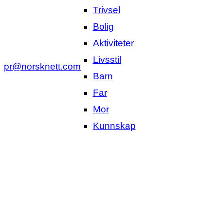
Trivsel
Bolig
Aktiviteter
Livsstil
pr@norsknett.com
Barn
Far
Mor
Kunnskap