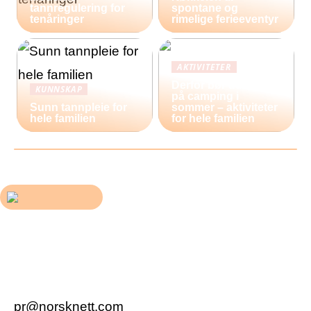
tannregulering for
spontane og
tenåringer
rimelige ferieeventyr
AKTIVITETER
Derfor bør du reise
KUNNSKAP
på camping i
Sunn tannpleie for
sommer – aktiviteter
hele familien
for hele familien
pr@norsknett.com