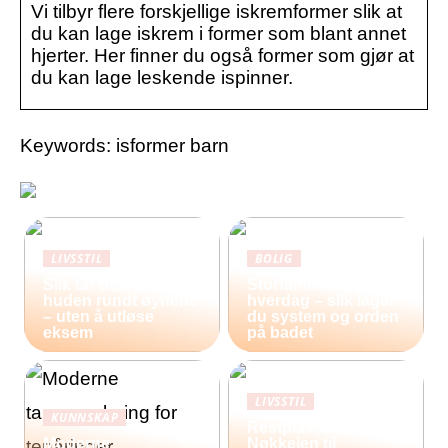
Vi tilbyr flere forskjellige iskremformer slik at
du kan lage iskrem i former som blant annet
hjerter. Her finner du også former som gjør at
du kan lage leskende ispinner.
Keywords: isformer barn
LIVSSTIL
BOLIG
Slik tar du vare på
Storfamilie og
huden rundt øynene
hverdag – slik lager
– uten å utløse
du system og orden
eksem
på badet
LIVSSTIL
KUNNSKAP
Restplasser:
Moderne
Nøkkelen til