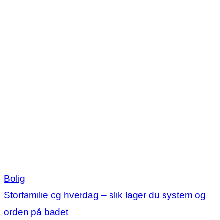
Bolig
Storfamilie og hverdag – slik lager du system og
orden på badet