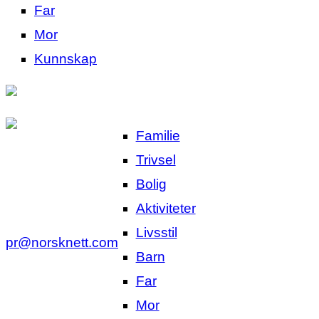
Far
Mor
Kunnskap
Familie
Trivsel
Bolig
Aktiviteter
Livsstil
pr@norsknett.com
Barn
Far
Mor