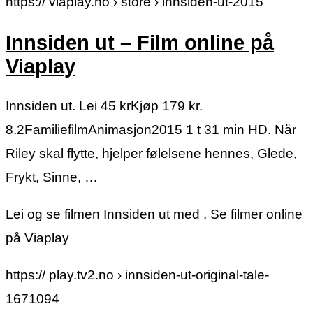
https:// viaplay.no › store › innsiden-ut-2015
Innsiden ut – Film online på
Viaplay
Innsiden ut. Lei 45 krKjøp 179 kr.
8.2FamiliefilmAnimasjon2015 1 t 31 min HD. Når
Riley skal flytte, hjelper følelsene hennes, Glede,
Frykt, Sinne, …
Lei og se filmen Innsiden ut med . Se filmer online
på Viaplay
https:// play.tv2.no › innsiden-ut-original-tale-
1671094