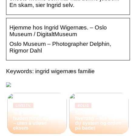
En skam, sier Ingrid selv.
Hjemme hos Ingrid Wigernæs. – Oslo
Museum / DigitaltMuseum
Oslo Museum – Photographer Delphin,
Rigmor Dahl
Keywords: ingrid wigernæs familie
LIVSSTIL
BOLIG
Slik tar du vare på
Storfamilie og
huden rundt øynene
hverdag – slik lager
– uten å utløse
du system og orden
eksem
på badet