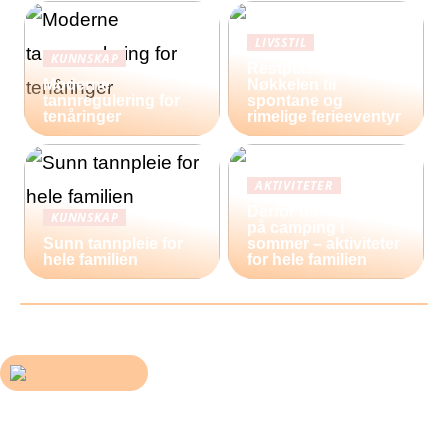
LIVSSTIL
KUNNSKAP
Restplasser:
Moderne
Nøkkelen til
tannregulering for
spontane og
tenåringer
rimelige ferieeventyr
AKTIVITETER
Derfor bør du reise
KUNNSKAP
på camping i
Sunn tannpleie for
sommer – aktiviteter
hele familien
for hele familien