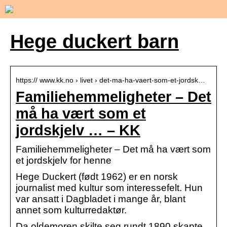
Hege duckert barn
https:// www.kk.no › livet › det-ma-ha-vaert-som-et-jordsk…
Familiehemmeligheter – Det
må ha vært som et
jordskjelv … – KK
Familiehemmeligheter – Det må ha vært som
et jordskjelv for henne
Hege Duckert (født 1962) er en norsk
journalist med kultur som interessefelt. Hun
var ansatt i Dagbladet i mange år, blant
annet som kulturredaktør.
Da oldemoren skilte seg rundt 1890 skapte