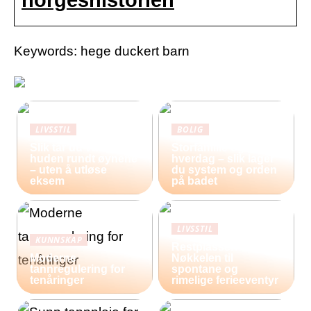
Keywords: hege duckert barn
LIVSSTIL
BOLIG
Slik tar du vare på
Storfamilie og
huden rundt øynene
hverdag – slik lager
– uten å utløse
du system og orden
eksem
på badet
LIVSSTIL
KUNNSKAP
Restplasser:
Moderne
Nøkkelen til
tannregulering for
spontane og
tenåringer
rimelige ferieeventyr