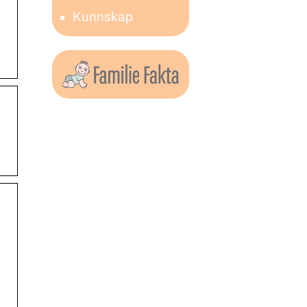
Kunnskap