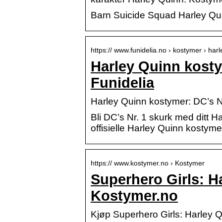
Barn Suicide Squad Harley Qu
https:// www.funidelia.no › kostymer › har
Harley Quinn kosty
Funidelia
Harley Quinn kostymer: DC’s Nr
Bli DC’s Nr. 1 skurk med ditt 
offisielle Harley Quinn kostymer
https:// www.kostymer.no › Kostymer
Superhero Girls: 
Kostymer.no
Kjøp Superhero Girls: Harley Q