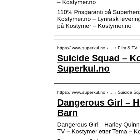
– Kostymer.no
110% Prisgaranti på Superher
Kostymer.no – Lynrask levering
på Kostymer – Kostymer.no
https:// www.superkul.no › … › Film & TV
Suicide Squad – K
Superkul.no
https:// www.superkul.no › … › Suicide S
Dangerous Girl – H
Barn
Dangerous Girl – Harley Quinn 
TV – Kostymer etter Tema – 