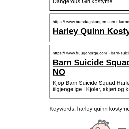
Dangerous Girl kostyme
https:// www.bursdagskongen.com › karne
Harley Quinn Kost
https:// www.fruugonorge.com › barn-sui
Barn Suicide Squa
NO
Kjøp Barn Suicide Squad Harl
tilgjengelige i Kjoler, skjørt 
Keywords: harley quinn kostyme