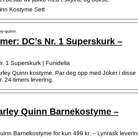
inn Kostyme Sett
ley-quinn
mer: DC’s Nr. 1 Superskurk –
. 1 Superskurk | Funidelia
Harley Quinn kostyme. Par deg opp med Joker i disse
. 24-timers levering.
Harley Quinn Barnekostyme –
uinn Barnekostyme for kun 499 kr. – Lynrask leveri