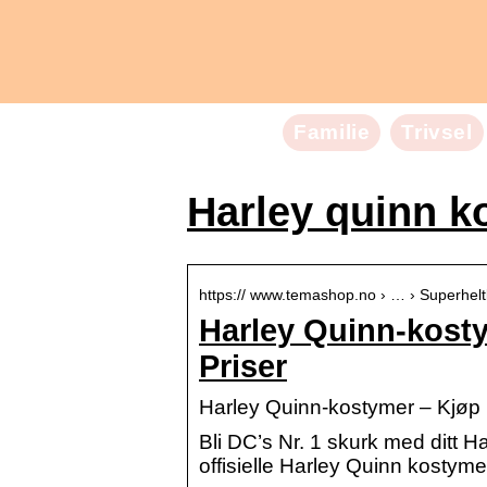
Familie
Trivsel
Harley quinn k
https:// www.temashop.no › … › Superhel
Harley Quinn-kosty
Priser
Harley Quinn-kostymer – Kjøp 
Bli DC’s Nr. 1 skurk med ditt 
offisielle Harley Quinn kostymer