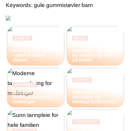
Keywords: gule gummistøvler barn
LIVSSTIL
BOLIG
Slik tar du vare på
Storfamilie og
huden rundt øynene
hverdag – slik lager
– uten å utløse
du system og orden
eksem
på badet
LIVSSTIL
KUNNSKAP
Restplasser:
Moderne
Nøkkelen til
tannregulering for
spontane og
tenåringer
rimelige ferieeventyr
AKTIVITETER
Derfor bør du reise