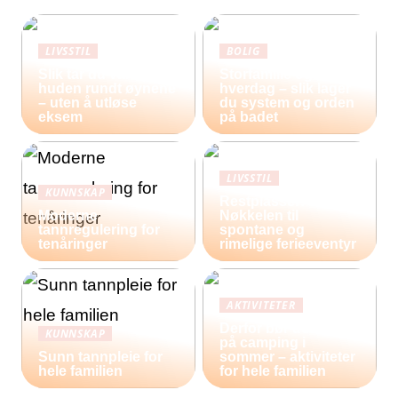
LIVSSTIL
BOLIG
Slik tar du vare på
Storfamilie og
huden rundt øynene
hverdag – slik lager
– uten å utløse
du system og orden
eksem
på badet
LIVSSTIL
KUNNSKAP
Restplasser:
Moderne
Nøkkelen til
tannregulering for
spontane og
tenåringer
rimelige ferieeventyr
AKTIVITETER
Derfor bør du reise
KUNNSKAP
på camping i
Sunn tannpleie for
sommer – aktiviteter
hele familien
for hele familien