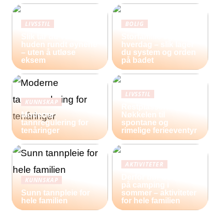
LIVSSTIL
BOLIG
Slik tar du vare på
Storfamilie og
huden rundt øynene
hverdag – slik lager
– uten å utløse
du system og orden
eksem
på badet
LIVSSTIL
KUNNSKAP
Restplasser:
Moderne
Nøkkelen til
tannregulering for
spontane og
tenåringer
rimelige ferieeventyr
AKTIVITETER
Derfor bør du reise
KUNNSKAP
på camping i
Sunn tannpleie for
sommer – aktiviteter
hele familien
for hele familien