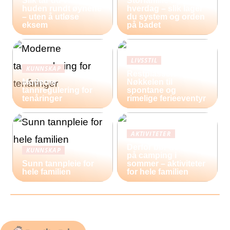
Slik tar du vare på
Storfamilie og
huden rundt øynene
hverdag – slik lager
– uten å utløse
du system og orden
eksem
på badet
LIVSSTIL
KUNNSKAP
Restplasser:
Moderne
Nøkkelen til
tannregulering for
spontane og
tenåringer
rimelige ferieeventyr
AKTIVITETER
Derfor bør du reise
KUNNSKAP
på camping i
Sunn tannpleie for
sommer – aktiviteter
hele familien
for hele familien