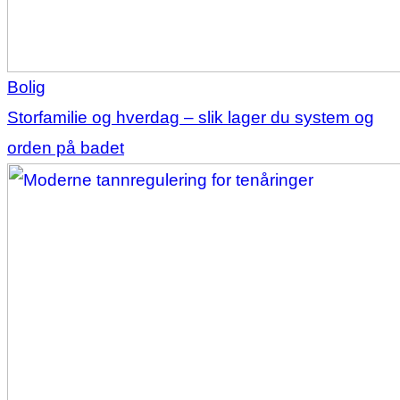
Bolig
Storfamilie og hverdag – slik lager du system og
orden på badet