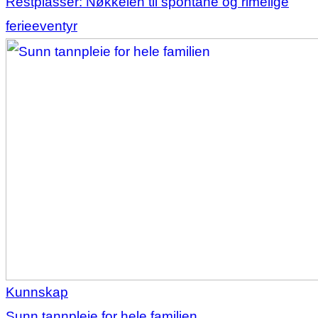
Restplasser: Nøkkelen til spontane og rimelige
ferieeventyr
Kunnskap
Sunn tannpleie for hele familien