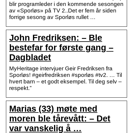
blir programleder i den kommende sesongen
av «Sporløs» på TV 2..Det er fem år siden
forrige sesong av Sporløs rullet …
John Fredriksen: – Ble
bestefar for første gang –
Dagbladet
MyHeritage intervjuer Geir Fredriksen fra
Sporløs! #geirfredriksen #sporløs #tv2. … Til
hvert barn – et godt eksempel. Til deg selv –
respekt.”
Marias (33) møte med
moren ble tårevått: – Det
var vanskelig å …