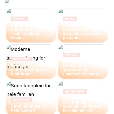
LIVSSTIL
BOLIG
Slik tar du vare på
Storfamilie og
huden rundt øynene
hverdag – slik lager
– uten å utløse
du system og orden
eksem
på badet
LIVSSTIL
KUNNSKAP
Restplasser:
Moderne
Nøkkelen til
tannregulering for
spontane og
tenåringer
rimelige ferieeventyr
AKTIVITETER
Derfor bør du reise
KUNNSKAP
på camping i
Sunn tannpleie for
sommer – aktiviteter
hele familien
for hele familien