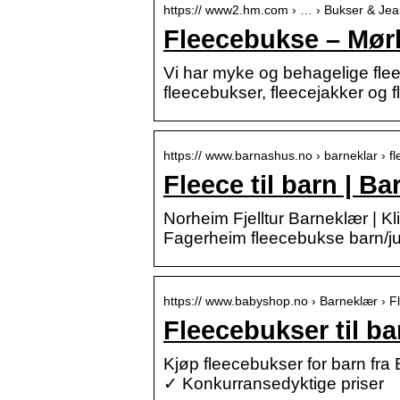
https:// www2.hm.com › … › Bukser & Jea
Fleecebukse – Mør
Vi har myke og behagelige fleec
fleecebukser, fleecejakker og 
https:// www.barnashus.no › barneklar › f
Fleece til barn | B
Norheim Fjelltur Barneklær | Kli
Fagerheim fleecebukse barn/
https:// www.babyshop.no › Barneklær › F
Fleecebukser til b
Kjøp fleecebukser for barn fra
✓ Konkurransedyktige priser