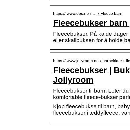
https:// www.obs.no › … › Fleece barn
Fleecebukser barn 
Fleecebukser. På kalde dager e
eller skallbuksen for å holde b
https:// www.jollyroom.no › barneklaer › fl
Fleecebukser | Buks
Jollyroom
Fleecebukser til barn. Leter du 
komfortable fleece-bukser per
Kjøp fleecebukse til barn, baby 
fleecebukser i teddyfleece, van