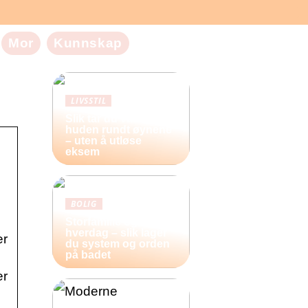
Mor
Kunnskap
LIVSSTIL
Slik tar du vare på
huden rundt øynene
– uten å utløse
eksem
BOLIG
Storfamilie og
hverdag – slik lager
er
du system og orden
på badet
er