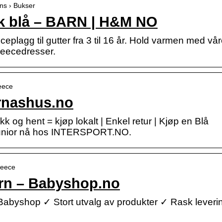
ns › Bukser
k blå – BARN | H&M NO
eplagg til gutter fra 3 til 16 år. Hold varmen med vå
fleecedresser.
leece
arnashus.no
kk og hent = kjøp lokalt | Enkel retur | Kjøp en Blå
junior nå hos INTERSPORT.NO.
leece
arn – Babyshop.no
 Babyshop ✓ Stort utvalg av produkter ✓ Rask leveri