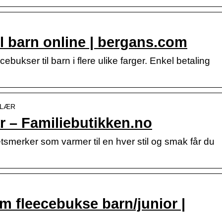
il barn online | bergans.com
ebukser til barn i flere ulike farger. Enkel betaling
EKLÆR
år – Familiebutikken.no
tetsmerker som varmer til en hver stil og smak får du
m fleecebukse barn/junior |