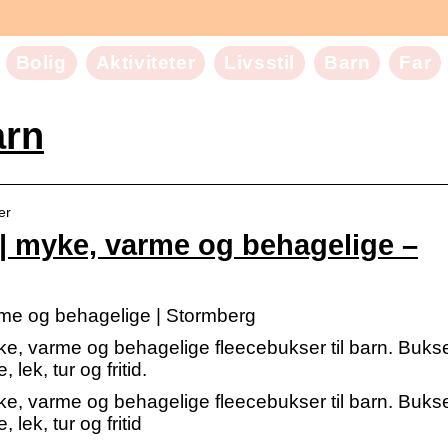
Bolig
Aktiviteter
Livsstil
Barn
Far
arn
er
| myke, varme og behagelige –
rme og behagelige | Stormberg
yke, varme og behagelige fleecebukser til barn. Buks
lek, tur og fritid.
yke, varme og behagelige fleecebukser til barn. Buks
lek, tur og fritid