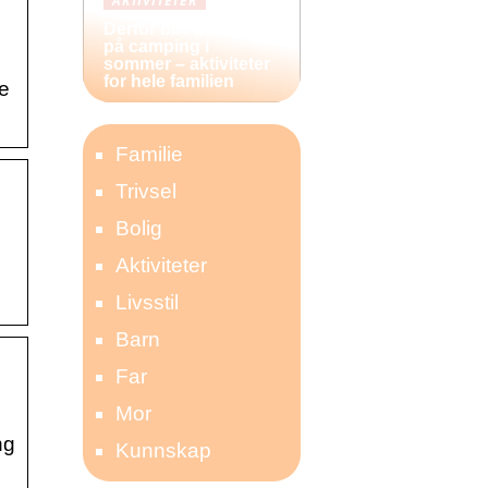
AKTIVITETER
Derfor bør du reise
på camping i
sommer – aktiviteter
for hele familien
re
Familie
Trivsel
Bolig
Aktiviteter
Livsstil
Barn
Far
Mor
ng
Kunnskap