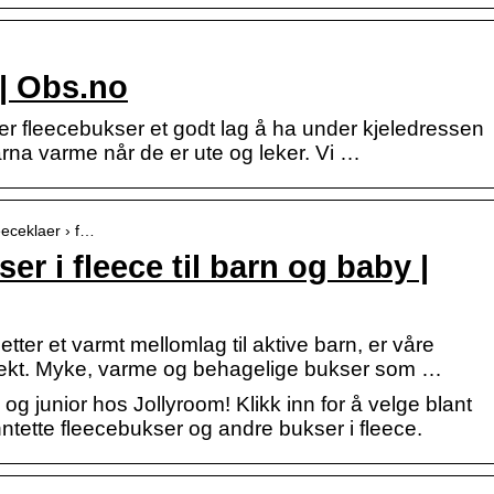
| Obs.no
r fleecebukser et godt lag å ha under kjeledressen
arna varme når de er ute og leker. Vi …
eeceklaer › f…
er i fleece til barn og baby |
etter et varmt mellomlag til aktive barn, er våre
fekt. Myke, varme og behagelige bukser som …
og junior hos Jollyroom! Klikk inn for å velge blant
ntette fleecebukser og andre bukser i fleece.