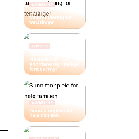
KUNNSKAP
Moderne
tannregulering for
tenåringer
LIVSSTIL
Restplasser:
Nøkkelen til
spontane og rimelige
ferieeventyr
KUNNSKAP
Sunn tannpleie for
hele familien