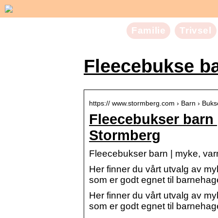
Familie
Trivsel
Fleecebukse b
https:// www.stormberg.com › Barn › Buks
Fleecebukser barn 
Stormberg
Fleecebukser barn | myke, va
Her finner du vårt utvalg av m
som er godt egnet til barnehage, 
Her finner du vårt utvalg av m
som er godt egnet til barnehage, 