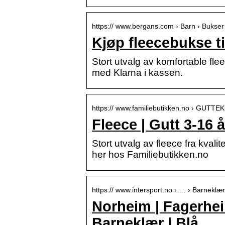
https:// www.bergans.com › Barn › Bukser
Kjøp fleecebukse t
Stort utvalg av komfortable fleec
med Klarna i kassen.
https:// www.familiebutikken.no › GUTT
Fleece | Gutt 3-16 
Stort utvalg av fleece fra kvali
her hos Familiebutikken.no
https:// www.intersport.no › … › Barneklær
Norheim | Fagerhei
Barneklær | Blå