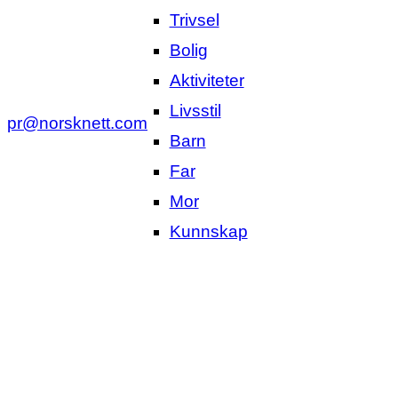
Trivsel
Bolig
Aktiviteter
Livsstil
pr@norsknett.com
Barn
Far
Mor
Kunnskap