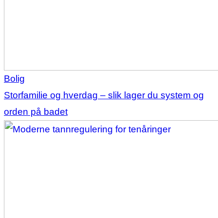
Bolig
Storfamilie og hverdag – slik lager du system og
orden på badet