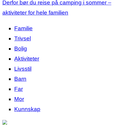
Derfor bør du reise på camping i sommer –
aktiviteter for hele familien
Familie
Trivsel
Bolig
Aktiviteter
Livsstil
Barn
Far
Mor
Kunnskap