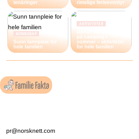
tenåringer
rimelige ferieeventyr
AKTIVITETER
Derfor bør du reise
KUNNSKAP
på camping i
Sunn tannpleie for
sommer – aktiviteter
hele familien
for hele familien
pr@norsknett.com