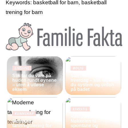
Keywords: basketball for barn, basketball
trening for barn
LIVSSTIL
BOLIG
Slik tar du vare på
Storfamilie og
huden rundt øynene
hverdag – slik lager
– uten å utløse
du system og orden
eksem
på badet
LIVSSTIL
KUNNSKAP
Restplasser:
Moderne
Nøkkelen til
tannregulering for
spontane og