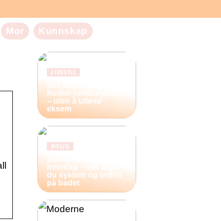
Mor
Kunnskap
LIVSSTIL
Slik tar du vare på
huden rundt øynene
– uten å utløse
eksem
BOLIG
Storfamilie og
ll
hverdag – slik lager
du system og orden
på badet