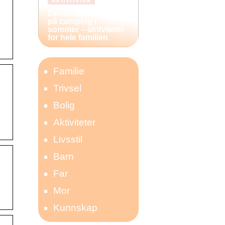
AKTIVITETER
Derfor bør du reise
på camping i
sommer – aktiviteter
for hele familien
Familie
Trivsel
Bolig
Aktiviteter
Livsstil
Barn
Far
Mor
Kunnskap