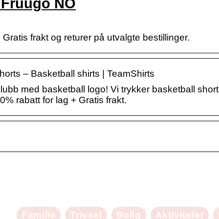
| Fruugo NO
atis frakt og returer på utvalgte bestillinger.
horts – Basketball shirts | TeamShirts
klubb med basketball logo! Vi trykker basketball short
60% rabatt for lag + Gratis frakt.
Familie
Trivsel
Bolig
Aktiviteter