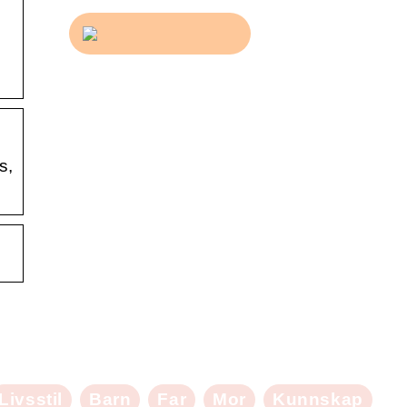
s,
Livsstil
Barn
Far
Mor
Kunnskap