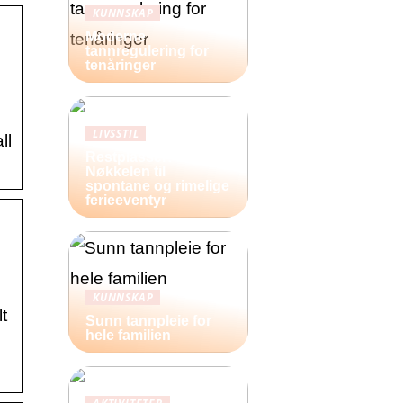
KUNNSKAP
Moderne
tannregulering for
tenåringer
LIVSSTIL
ll
Restplasser:
Nøkkelen til
spontane og rimelige
ferieeventyr
KUNNSKAP
t
Sunn tannpleie for
hele familien