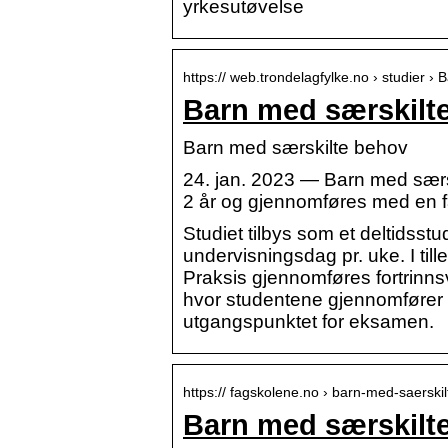
yrkesutøvelse
https:// web.trondelagfylke.no › studier ›
Barn med særskilte
Barn med særskilte behov
24. jan. 2023 — Barn med særsk
2 år og gjennomføres med en f
Studiet tilbys som et deltidss
undervisningsdag pr. uke. I ti
Praksis gjennomføres fortrinn
hvor studentene gjennomfører 
utgangspunktet for eksamen.
https:// fagskolene.no › barn-med-saerski
Barn med særskilt