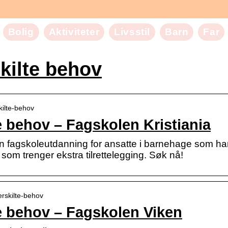
Bolig
Aktiviteter
Livsstil
Barn
Far
kilte behov
kilte-behov
 behov – Fagskolen Kristiania
n fagskoleutdanning for ansatte i barnehage som ha
om trenger ekstra tilrettelegging. Søk nå!
erskilte-behov
e behov – Fagskolen Viken