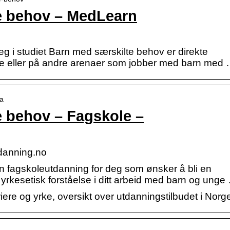
e behov – MedLearn
g i studiet Barn med særskilte behov er direkte
ge eller på andre arenaer som jobber med barn med
ia
e behov – Fagskole –
danning.no
n fagskoleutdanning for deg som ønsker å bli en
 yrkesetisk forståelse i ditt arbeid med barn og unge
ere og yrke, oversikt over utdanningstilbudet i Norg