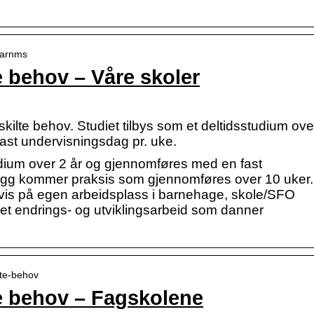
 Barnms
 behov – Våre skoler
ilte behov. Studiet tilbys som et deltidsstudium ove
ast undervisningsdag pr. uke.
tudium over 2 år og gjennomføres med en fast
llegg kommer praksis som gjennomføres over 10 uker.
svis på egen arbeidsplass i barnehage, skole/SFO
et endrings- og utviklingsarbeid som danner
lte-behov
e behov – Fagskolene