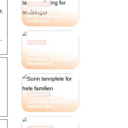
KUNNSKAP
r,
Moderne
tannregulering for
tenåringer
.
LIVSSTIL
Restplasser:
Nøkkelen til
spontane og rimelige
ferieeventyr
KUNNSKAP
Sunn tannpleie for
hele familien