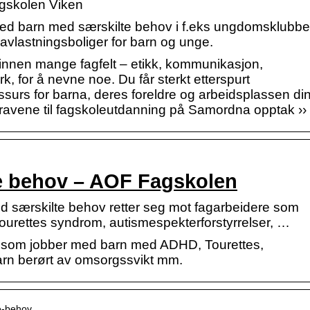
agskolen Viken
d med barn med særskilte behov i f.eks ungdomsklubbe
vlastningsboliger for barn og unge.
 innen mange fagfelt – etikk, kommunikasjon,
k, for å nevne noe. Du får sterkt etterspurt
ssurs for barna, deres foreldre og arbeidsplassen din
avene til fagskoleutdanning på Samordna opptak ››
e behov – AOF Fagskolen
 særskilte behov retter seg mot fagarbeidere som
rettes syndrom, autismespekterforstyrrelser, …
e som jobber med barn med ADHD, Tourettes,
barn berørt av omsorgssvikt mm.
te-behov