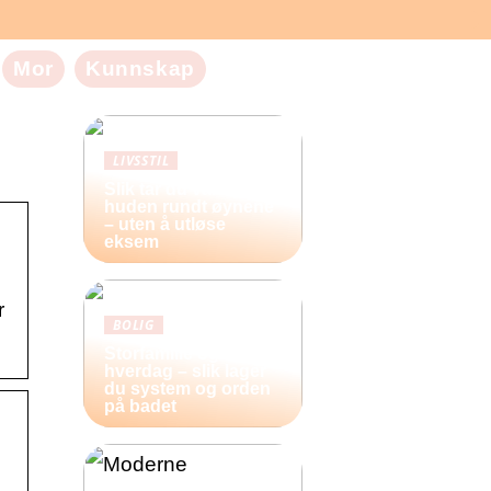
Mor
Kunnskap
LIVSSTIL
Slik tar du vare på
huden rundt øynene
– uten å utløse
eksem
r
BOLIG
Storfamilie og
hverdag – slik lager
du system og orden
på badet