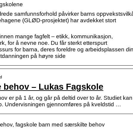
agskolene
rede samfunnsforhold påvirker barns oppvekstsvilkå
hagene (GLØD-prosjektet) har avdekket stort
 innen mange fagfelt – etikk, kommunikasjon,
k, for å nevne noe. Du får sterkt etterspurt
ssurs for barna, deres foreldre og arbeidsplassen din
r utdanningen på høyre side
ud
e behov – Lukas Fagskole
v er på 1 år, og går på deltid over to år. Studiet kan
bb. Undervisningen gjennomføres på kveldstid …
ehov, fagskole barn med særskilte behov