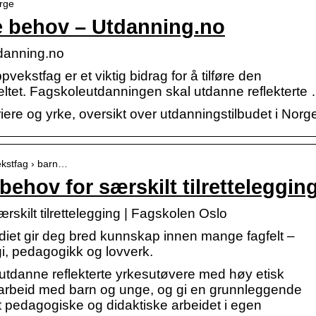
orge
e behov – Utdanning.no
danning.no
ekstfag er et viktig bidrag for å tilføre den
eltet. Fagskoleutdanningen skal utdanne reflekterte
ere og yrke, oversikt over utdanningstilbudet i Norg
vekstfag › barn…
ehov for særskilt tilretteleggin
skilt tilrettelegging | Fagskolen Oslo
diet gir deg bred kunnskap innen mange fagfelt –
i, pedagogikk og lovverk.
utdanne reflekterte yrkesutøvere med høy etisk
t arbeid med barn og unge, og gi en grunnleggende
et pedagogiske og didaktiske arbeidet i egen