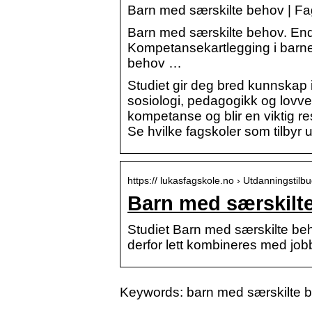
Barn med særskilte behov | F
Barn med særskilte behov. End
Kompetansekartlegging i barne
behov …
Studiet gir deg bred kunnskap
sosiologi, pedagogikk og lovver
kompetanse og blir en viktig re
Se hvilke fagskoler som tilby
https:// lukasfagskole.no › Utdanningstilb
Barn med særskilt
Studiet Barn med særskilte beho
derfor lett kombineres med jo
Keywords: barn med særskilte b