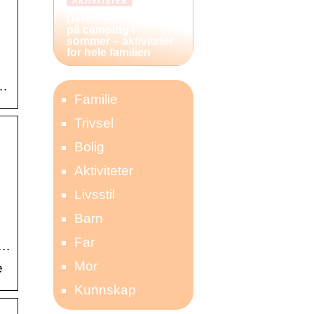
AKTIVITETER
Derfor bør du reise
på camping i
sommer – aktiviteter
for hele familien
 …
Familie
Trivsel
Bolig
Aktiviteter
Livsstil
Barn
Far
 …
Mor
e
Kunnskap