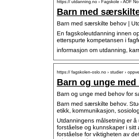
https:// utdanning.no › Fagskole › AOF N
Barn med særskilt
Barn med særskilte behov | Ut
En fagskoleutdanning innen oppv
etterspurte kompetansen i fagf
informasjon om utdanning, karri
https:// fagskolen-oslo.no › studier › opp
Barn og unge med b
Barn og unge med behov for sær
Barn med særskilte behov. Stu
etikk, kommunikasjon, sosiolog
Utdanningens målsetning er å 
forståelse og kunnskaper i sit
forståelse for viktigheten av d