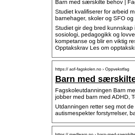
Barn med særskilte behov | F
Studiet kvalifiserer for arbei
barnehager, skoler og SFO og a
Studiet gir deg bred kunnskap
sosiologi, pedagogikk og lovver
kompetanse og blir en viktig re
Opptakskrav Les om opptakskr
https:// aof-fagskolen.no › Oppvekstfag
Barn med særskilt
Fagskoleutdanningen Barn med
jobber med barn med ADHD, Tou
Utdanningen retter seg mot d
autismespekter forstyrrelser, 
https:// medlearn.no › barn-med-saerskil